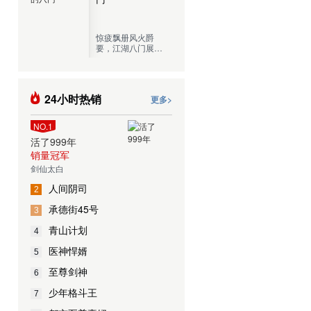
罪恶调查局目前的
全部阵容。
惊疲飘册风火爵
要，江湖八门展奇
技，一门门传承千
古的绝学，一处处
近在咫尺的城市秘
境，现代都市中隐
24小时热销
更多>
藏的江湖传人，展
开生死惊险的奇谋
探险！
NO.1
活了999年
销量冠军
剑仙太白
人间阴司
2
承德街45号
3
青山计划
4
医神悍婿
5
至尊剑神
6
少年格斗王
7