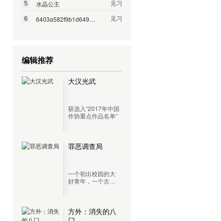
见习
水晶公主
5
见习
6403a582f9b1d649cf9b...
6
编辑推荐
大汉光武
获选入“2017年中国
作协重点作品名单”
罪恶调查局
一个初出校园的大
好青年，一个古灵
精怪的混血少女，
再加上一个肾上腺
切除，混吃等死的
老记者，开着一辆
方外：消失的八
五菱宏光，这就是
门