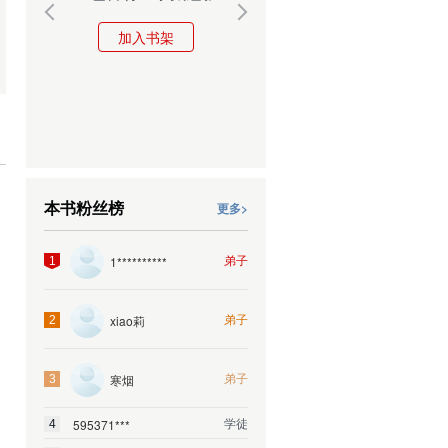
加入书架
加入书架
本书粉丝榜
更多>
弟子
1**********
1
弟子
xiao莉
2
弟子
寒烟
3
学徒
595371***
4