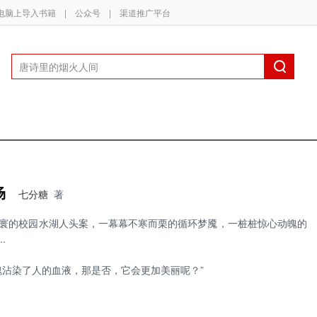
电脑上导入书籍
|
公众号
|
渠道推广平台
场
七分糖
著
寰的校园水湖人头案，一幕幕不寒而栗的循环梦魇，一桩桩惊心动魄的
.
瑰沾染了人的血液，那是否，它会更加美丽呢？”