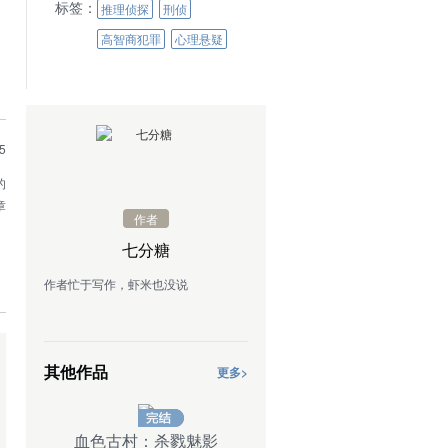
标签：
推理侦探
刑侦
高智商犯罪
心理悬疑
5
的
章
作者
七分糖
作者忙于写作，虾米也没说
其他作品
更多>
此去亦今宵：拐个太子来压寨
血色古村：杀戮魅影
此去亦今宵：拐个太子来压寨