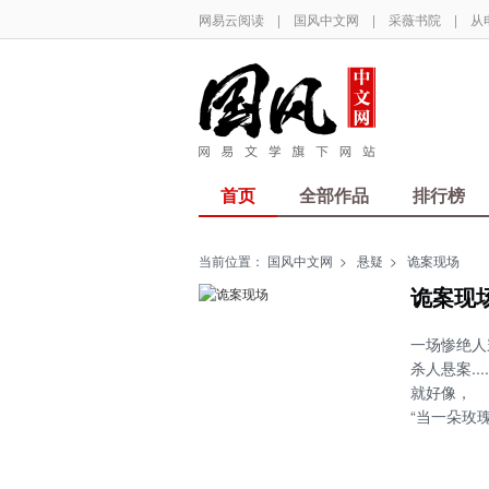
网易云阅读
|
国风中文网
|
采薇书院
|
从
首页
全部作品
排行榜
当前位置：
国风中文网
>
悬疑
>
诡案现场
诡案现
一场惨绝人
杀人悬案.....
就好像，
“当一朵玫