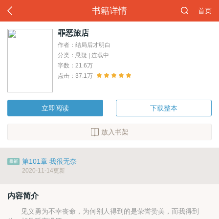
书籍详情
首页
罪恶旅店
作者：结局后才明白
分类：悬疑 | 连载中
字数：21.6万
点击：37.1万
立即阅读
下载整本
放入书架
第101章 我很无奈
2020-11-14更新
内容简介
见义勇为不幸丧命，为何别人得到的是荣誉赞美，而我得到