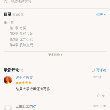
的，却是唾弃谩骂……
目录
倒序
(共102章)
第一卷
第1章 奇冤
第2章 竟然是她
第3章 诡异少女
第4章 肮脏交易
更多目录
最新评论
写评论
(9)
读书不误事
2023-05-19
结局大最近可还有写作
赞
w353132797
2020-10-31