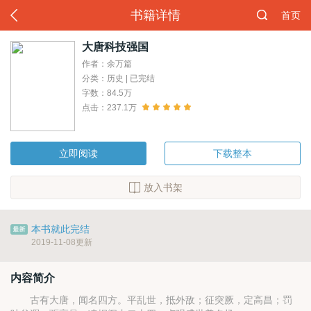
书籍详情
首页
大唐科技强国
作者：余万篇
分类：历史 | 已完结
字数：84.5万
点击：237.1万
立即阅读
下载整本
放入书架
本书就此完结
2019-11-08更新
内容简介
古有大唐，闻名四方。平乱世，抵外敌；征突厥，定高昌；罚