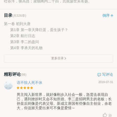
吐谷浑，驱高昌；凌烟阁内二十四，贞观盛世美名扬。
目录
倒序
(共326章)
第一卷 初到大唐
第1章 第一章天降巨蛋，蛋生孩子？
第2章 航行日志
第3章 李二的盘问
第4章 李承天的礼物
更多目录
精彩评论
写评论
(98)
语不惊人死不休
2019-07-31
男主闯入新世界，就好像刚步入社会一般，急需去表现自
己，遇到挫折时又会不知所措。李二是招聘男主的老板；长
孙皇后则像是代表父母。新成立唐国有些像自主创业，余老
大，你这姬天爱出来可不像是爱情～
10