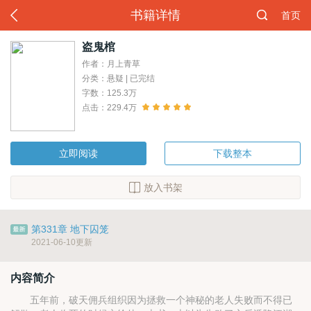
书籍详情
首页
盗鬼棺
作者：月上青草
分类：悬疑 | 已完结
字数：125.3万
点击：229.4万
立即阅读
下载整本
放入书架
第331章 地下囚笼
2021-06-10更新
内容简介
五年前，破天佣兵组织因为拯救一个神秘的老人失败而不得已