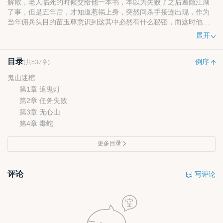
解散，老人临死的时候交给他一本书，本以为失败了之后遁隐江湖
了事，但是五年后，才知道惹祸上身，突然间杀手接连出现，作为
当年佣兵头目的苗玉尊意识到这其中必然有什么秘密，而这时他接
到一个快递，是狐狸的人头。
展开
这时，当年雇佣破天佣兵家族的后人出现了，范小姐找到苗玉
尊准备重新雇佣，苗玉尊已经退隐了表示不去，因为他要为狐狸报
目录
仇，但是范小姐说出了一个秘密，如果他能帮他找到一个神秘的鬼
倒序
(共537章)
棺，那么她可以告诉他为何当年的拯救会失败的秘密，
鬼山迷棺
为了能弄清楚这个秘密，苗玉尊接受了苗小姐的雇佣，他找到
第1章 追鬼灯
了奔子等他行动的时候这才发现还有一个更大的秘密·····。
第2章 任务失败
第3章 无心山
第4章 毒蛇
更多目录
评论
写评论