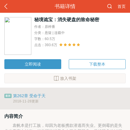
书籍详情
首页
秘境诡宝：消失硬盘的致命秘密
作者：原梓番
分类：悬疑 | 连载中
字数：60.5万
点击：393.6万
立即阅读
下载整本
放入书架
第262章 受命于天
2018-11-28更新
内容简介
袁帆本是打工族，却因为老板携款潜逃而失业。更倒霉的是失