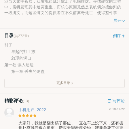
业当天家中被盗，却发现盗贼只拿走了电脑硬盘。寻找硬盘的过程
中，袁帆发现其中迷雾重重，而核心原因竟然是袁帆偶尔接触到的
一段满文，而这些满文的提供者在不久前离奇死亡，使得整件事情
更加扑朔迷离……
展开
书友群:333680219
目录
倒序
(共272章)
引子
早起的打工族
忽现的洞口
第一卷 误入迷途
第一章 丢失的硬盘
更多目录
精彩评论
写评论
(13)
手机用户_2022
2018-11-22
大家好，我就是翻出稿子那位，一直在车上没下来，还有德
州扑克风云也在追更，攒两天能看两分钟，我要急死了催更