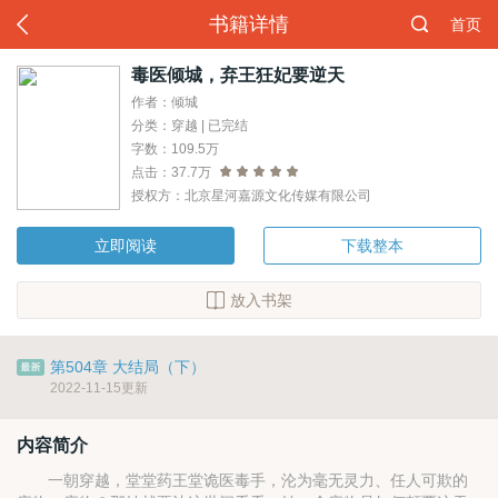
书籍详情
首页
毒医倾城，弃王狂妃要逆天
作者：倾城
分类：穿越 | 已完结
字数：109.5万
点击：37.7万
授权方：北京星河嘉源文化传媒有限公司
立即阅读
下载整本
放入书架
第504章 大结局（下）
2022-11-15更新
内容简介
一朝穿越，堂堂药王堂诡医毒手，沦为毫无灵力、任人可欺的