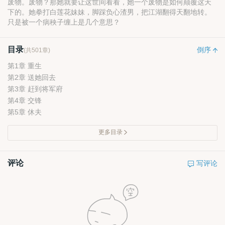
废物。废物？那她就要让这世间看看，她一个废物是如何颠覆这天
下的。她拳打白莲花妹妹，脚踩负心渣男，把江湖翻得天翻地转。
只是被一个病秧子缠上是几个意思？
目录
倒序
(共501章)
第1章 重生
第2章 送她回去
第3章 赶到将军府
第4章 交锋
第5章 休夫
更多目录
评论
写评论