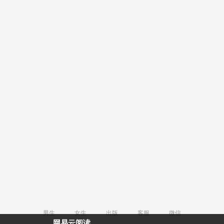
男生
女生
出版
客服
微信
网易云阅读