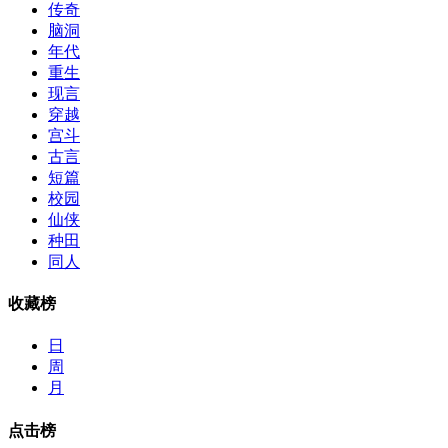
传奇
脑洞
年代
重生
现言
穿越
宫斗
古言
短篇
校园
仙侠
种田
同人
收藏榜
日
周
月
点击榜