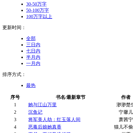
30-50万字
50-100万字
100万字以上
更新时间：
全部
三日内
七日内
半月内
一月内
排序方式：
最热
序号
书名/最新章节
作者
1
她与江山万里
渺渺楚
2
沉鱼记
宁馨儿
3
将军美人劫：红玉落人间
萧茜宁
4
恶毒后娘她真香
猫儿不偷