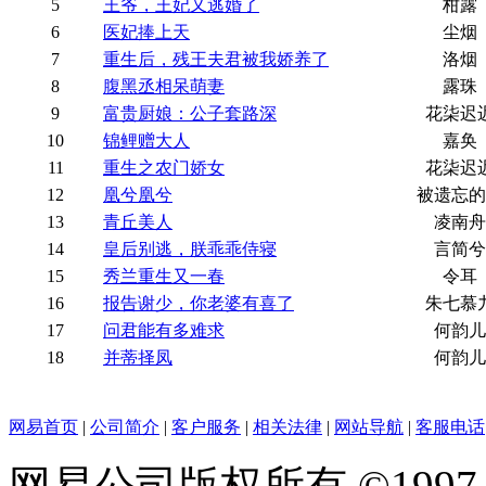
5
王爷，王妃又逃婚了
柑露
6
医妃捧上天
尘烟
7
重生后，残王夫君被我娇养了
洛烟
8
腹黑丞相呆萌妻
露珠
9
富贵厨娘：公子套路深
花柒迟
10
锦鲤赠大人
嘉奂
11
重生之农门娇女
花柒迟
12
凰兮凰兮
被遗忘的
13
青丘美人
凌南舟
14
皇后别逃，朕乖乖侍寝
言简兮
15
秀兰重生又一春
令耳
16
报告谢少，你老婆有喜了
朱七慕
17
问君能有多难求
何韵儿
18
并蒂择凤
何韵儿
网易首页
|
公司简介
|
客户服务
|
相关法律
|
网站导航
|
客服电话
网易公司版权所有 ©1997