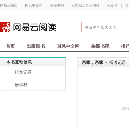
网易云阅读
|
国风中文网
|
采薇书院
|
从电脑上导入书籍
|
公众号
|
渠
首页
出版图书
国风中文网
采薇书院
排
本书互动信息
亲家，亲家
赠送记录
>
打赏记录
粉丝榜
独