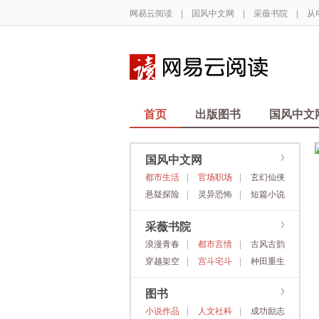
网易云阅读
|
国风中文网
|
采薇书院
|
从
首页
出版图书
国风中文
国风中文网
都市生活
官场职场
玄幻仙侠
悬疑探险
灵异恐怖
短篇小说
采薇书院
浪漫青春
都市言情
古风古韵
穿越架空
宫斗宅斗
种田重生
图书
小说作品
人文社科
成功励志