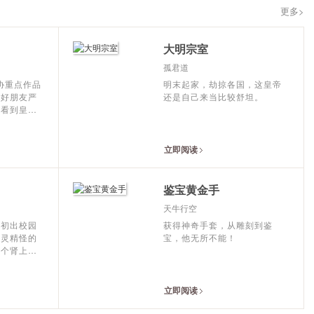
行了深刻的反思，同时对中
更多>
国的甚至是人类的前途表达
了深广的忧愤。
大明宗室
孤君道
作协重点作品
明末起家，劫掠各国，这皇帝
与好朋友严
还是自己来当比较舒坦。
，看到皇家
将军列于车
心生感
吾，娶妻当
立即阅读
出，一时被
道刘秀是在
朋友严光却
鉴宝黄金手
有梦想……
天牛行空
一旦实现了
个初出校园
获得神奇手套，从雕刻到鉴
古灵精怪的
宝，他无所不能！
一个肾上腺
老记者，开
这就是罪恶
阵容。
立即阅读