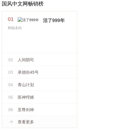
阐述了钝感力的合理性和重
国风中文网畅销榜
要性，可以说是对人生的一
种独特的解读，对生活和事
业有全新的指导和启示作
01
活了999年
用。
剑仙太白
人间阴司
02
承德街45号
03
青山计划
04
医神悍婿
05
至尊剑神
06
查看更多