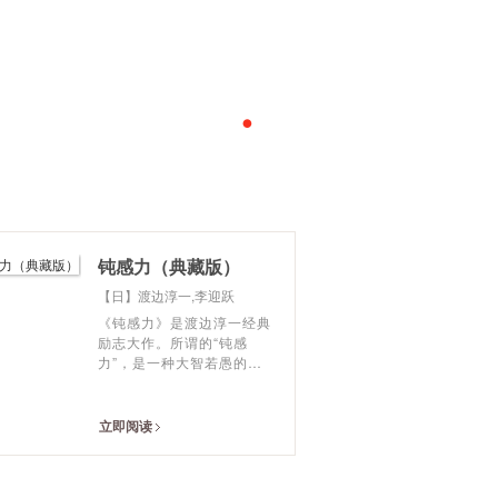
•
•
•
•
钝感力（典藏版）
【日】渡边淳一,李迎跃
《钝感力》是渡边淳一经典
励志大作。所谓的“钝感
力”，是一种大智若愚的人
生态度和人生智慧。相对于
激进、敏感、强硬等而言，
拥有钝感的人更容易在竞争
立即阅读
激烈的现代社会立足。 文
中，作者从健康、恋爱、婚
姻、职场、人际关系等方面