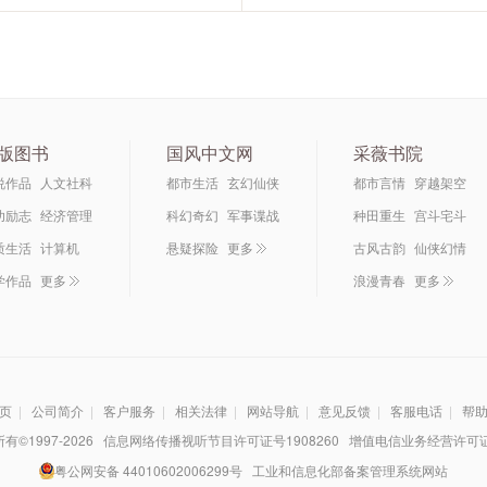
版图书
国风中文网
采薇书院
说作品
人文社科
都市生活
玄幻仙侠
都市言情
穿越架空
功励志
经济管理
科幻奇幻
军事谍战
种田重生
宫斗宅斗
质生活
计算机
悬疑探险
更多
古风古韵
仙侠幻情
学作品
更多
浪漫青春
更多
页
|
公司简介
|
客户服务
|
相关法律
|
网站导航
|
意见反馈
|
客服电话
|
帮
©1997-
2026
信息网络传播视听节目许可证号1908260 增值电信业务经营许可证B2-
粤公网安备 44010602006299号
工业和信息化部备案管理系统网站