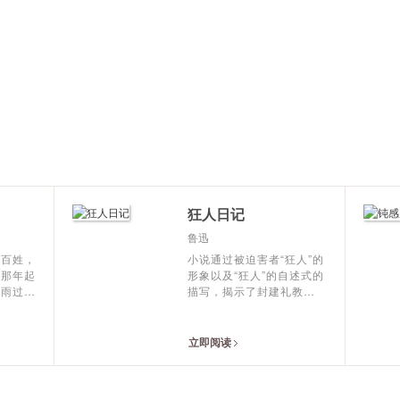
狂人日记
鲁迅
老百姓，
小说通过被迫害者“狂人”的
岁那年起
形象以及“狂人”的自述式的
风雨过后
描写，揭示了封建礼教
生平安。
的“吃人”本质，表现了作者
对以封建礼教为主体内涵的
中国封建文化的反抗；也表
立即阅读
现了作者深刻的忏悔意识。
作者以彻底的“革命民主主
义”的立场对中国的文化进