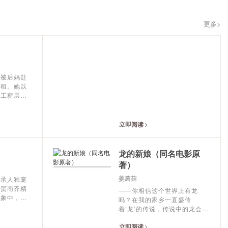
更多>
，被后妈赶
合租。她以
魄工薪层。
公司高层对
叫他小傅
城首富独
立即阅读
豪车，会车
震。餐标超
吐下泻。直
龙的新娘（同名电影原
合租——喝
著）
彩票中百万
祸，住豪宅
姜蘑菇
继承人独宠
润
在贺南齐精
——你相信这个世界上有龙
世锦鲤，还是
幻象中，直
吗？在我的家乡一直盛传
..
着‘龙’的传说，传说中的龙会踏
着七彩祥云，像大圣娶亲那样
立即阅读
迎接自己的恋人，当然那只是