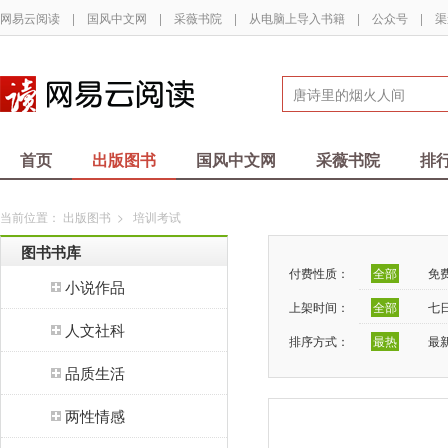
网易云阅读
|
国风中文网
|
采薇书院
|
从电脑上导入书籍
|
公众号
|
渠
首页
出版图书
国风中文网
采薇书院
排
当前位置：
出版图书
>
培训考试
图书书库
付费性质：
全部
免
小说作品
上架时间：
全部
七
人文社科
排序方式：
最热
最
品质生活
两性情感