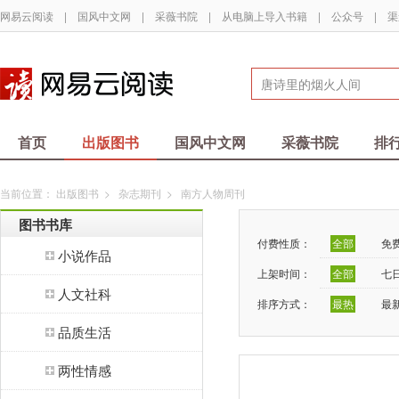
网易云阅读
|
国风中文网
|
采薇书院
|
从电脑上导入书籍
|
公众号
|
渠
首页
出版图书
国风中文网
采薇书院
排
当前位置：
出版图书
>
杂志期刊
>
南方人物周刊
图书书库
付费性质：
全部
免
小说作品
上架时间：
全部
七
人文社科
排序方式：
最热
最
品质生活
两性情感