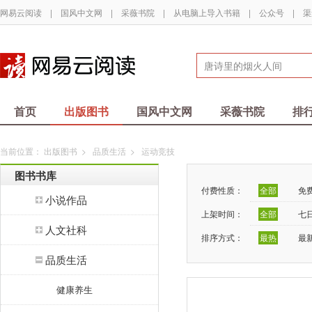
网易云阅读
|
国风中文网
|
采薇书院
|
从电脑上导入书籍
|
公众号
|
渠
首页
出版图书
国风中文网
采薇书院
排
当前位置：
出版图书
>
品质生活
>
运动竞技
图书书库
付费性质：
全部
免
小说作品
上架时间：
全部
七
人文社科
排序方式：
最热
最
品质生活
健康养生