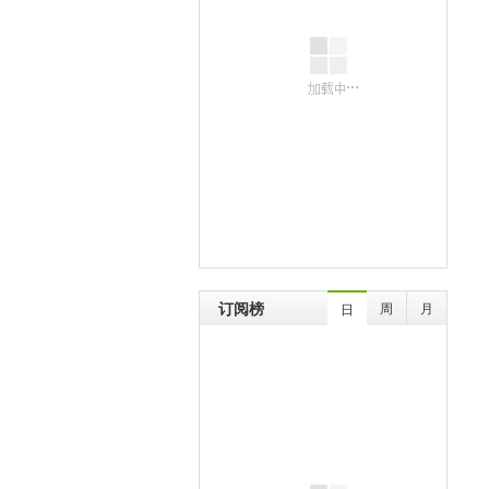
订阅榜
周
月
日