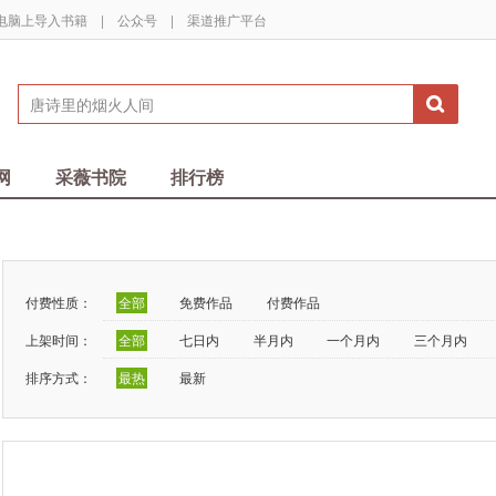
电脑上导入书籍
|
公众号
|
渠道推广平台
网
采薇书院
排行榜
付费性质：
全部
免费作品
付费作品
上架时间：
全部
七日内
半月内
一个月内
三个月内
排序方式：
最热
最新