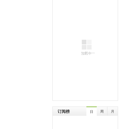
订阅榜
周
月
日