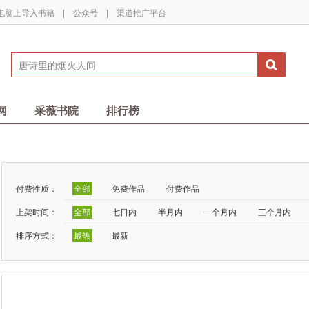
电脑上导入书籍
|
公众号
|
渠道推广平台
网
采薇书院
排行榜
付费性质：
全部
免费作品
付费作品
上架时间：
全部
七日内
半月内
一个月内
三个月内
排序方式：
最热
最新