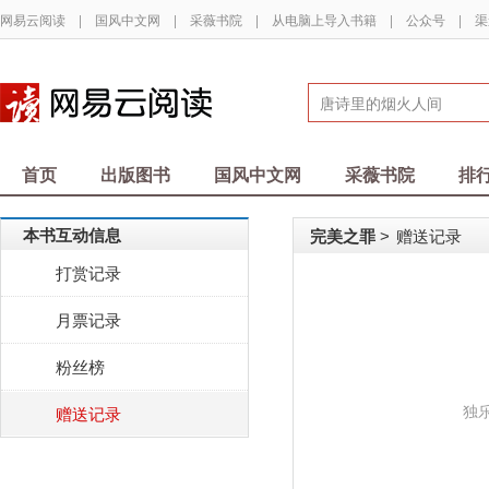
网易云阅读
|
国风中文网
|
采薇书院
|
从电脑上导入书籍
|
公众号
|
渠
首页
出版图书
国风中文网
采薇书院
排
本书互动信息
完美之罪
赠送记录
>
打赏记录
月票记录
粉丝榜
独
赠送记录