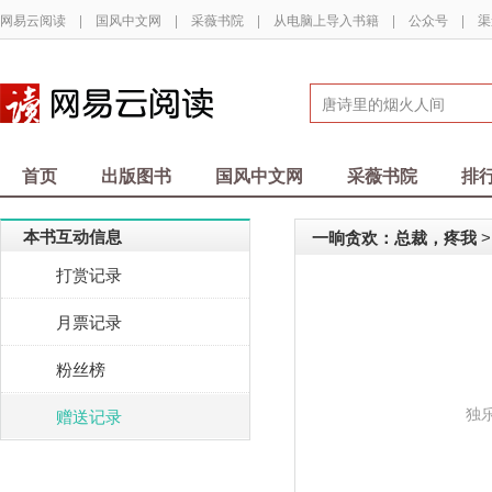
网易云阅读
|
国风中文网
|
采薇书院
|
从电脑上导入书籍
|
公众号
|
渠
首页
出版图书
国风中文网
采薇书院
排
本书互动信息
一晌贪欢：总裁，疼我
>
打赏记录
月票记录
粉丝榜
独
赠送记录