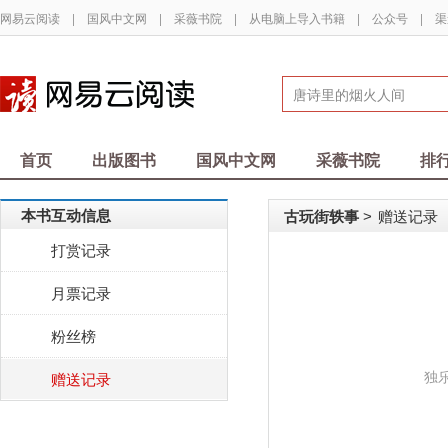
网易云阅读
|
国风中文网
|
采薇书院
|
从电脑上导入书籍
|
公众号
|
渠
首页
出版图书
国风中文网
采薇书院
排
本书互动信息
古玩街轶事
赠送记录
>
打赏记录
月票记录
粉丝榜
独
赠送记录