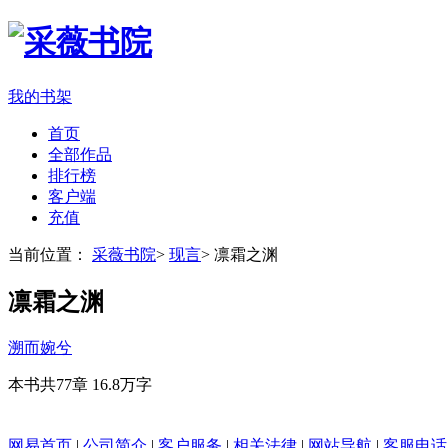
我的书架
首页
全部作品
排行榜
客户端
充值
当前位置：
采薇书院
>
现言
>
凛霜之渊
凛霜之渊
溯而婉兮
本书共77章
16.8万字
网易首页
|
公司简介
|
客户服务
|
相关法律
|
网站导航
|
客服电话