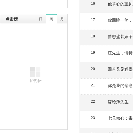
他掌心的宝贝
16
点击榜
日
月
周
你回眸一笑，
17
曾想盛装嫁予
18
江先生，请持
19
回首又见程墨
20
你是我的念念
21
嫁给薄先生
22
七见倾心：毒
23