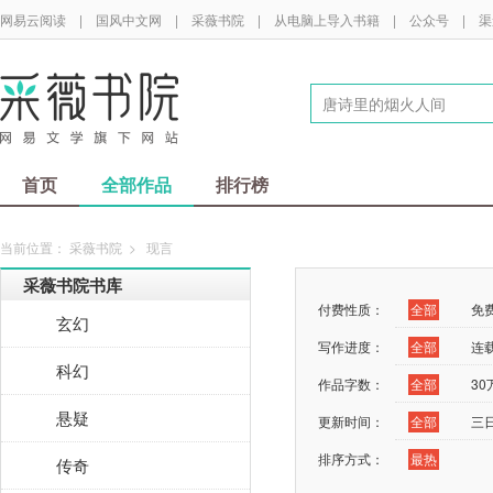
网易云阅读
|
国风中文网
|
采薇书院
|
从电脑上导入书籍
|
公众号
|
渠
首页
全部作品
排行榜
当前位置：
采薇书院
>
现言
采薇书院书库
付费性质：
全部
免
玄幻
写作进度：
全部
连
科幻
作品字数：
全部
3
悬疑
更新时间：
全部
三
排序方式：
最热
传奇