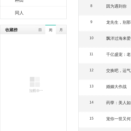
因为遇到你
8
同人
龙先生，别那
9
收藏榜
日
月
周
飘洋过海来爱
10
千亿盛宠：老
11
12
婚姻大作战
13
药孽：美人如
14
宠你一世又何
15