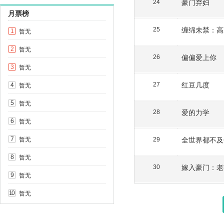
豪门弃妇
24
月票榜
缠绵未禁：高
25
暂无
1
暂无
2
偏偏爱上你
26
暂无
3
红豆几度
暂无
27
4
暂无
5
爱的力学
28
暂无
6
暂无
全世界都不及
7
29
暂无
8
嫁入豪门：老
30
暂无
9
暂无
10