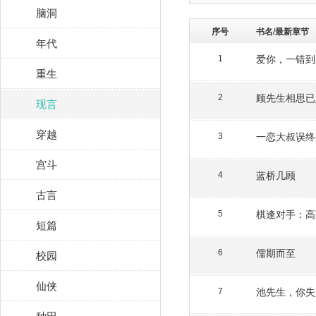
脑洞
序号
书名/最新章节
年代
爱你，一错到
1
重生
顾先生相思已
2
现言
穿越
一恋大叔误终
3
宫斗
蓝桥几顾
4
古言
棋逢对手：高
5
短篇
儒期而至
校园
6
仙侠
池先生，你失
7
种田