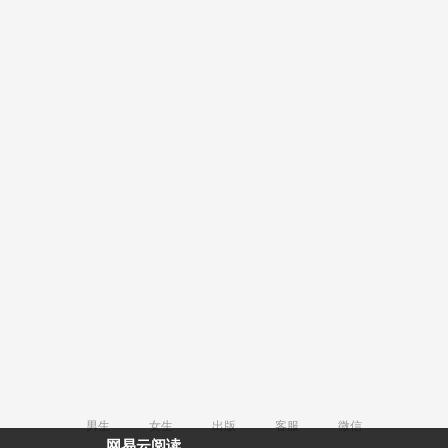
男生
女生
出版
客服
微信
网易云阅读