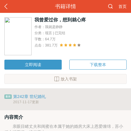
书籍详情
首页
我曾爱过你，想到就心疼
作者：我就是静静
分类：现言 | 已完结
字数：64.7万
点击：381.7万
立即阅读
下载整本
放入书架
第242章 世纪婚礼
2017-11-17更新
内容简介
亲眼目睹丈夫和闺蜜在本属于她的婚房大床上恩爱缠绵，苏小