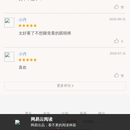
赞
小丹
2018-08-31
太好看了不想睡觉看的眼睛疼
5
小丹
2018-07-11
喜欢
赞
更多评论
男生
女生
出版
客服
微信
网易云阅读
客户端
帮助
触屏版
电脑版
就能看好书
网易出品，看不累的阅读神器
作者亲密互动，和大