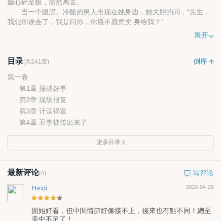
嫒心碎至极，愤然离去。
当一个腹黑、冷酷的男人出现在她身边，她大胆的问，“先生，
我想你误会了，我是问你，你愿不愿意卖.身给我？”
“呵！你想怎么玩？”男人冰冷的笑着。
展开
她没有想到的是，这样一个小插曲，彻底改变了她的人生。
她以为对方是她的救赎，却没有想到，他是她的毒药。
目录
倒序
(共241章)
第一卷
第1章 撞破好事
第2章 现场报复
第3章 计谋得逞
第4章 丑事被传出来了
更多目录
最新评论
写评论
(4)
Heidi
2020-04-29
開始好看，但中間情節好像接不上，後來也有點不同！總至
美中不足了！