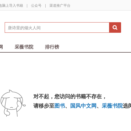
电脑上导入书籍
|
公众号
|
渠道推广平台
网
采薇书院
排行榜
对不起，您访问的书籍不存在，
请移步至
图书
、
国风中文网
、
采薇书院
选