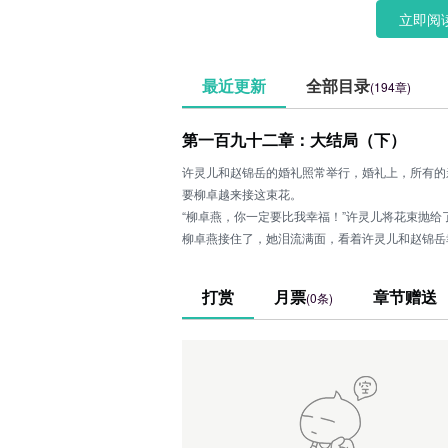
立即阅
最近更新
全部目录
(194章)
第一百九十二章：大结局（下）
许灵儿和赵锦岳的婚礼照常举行，婚礼上，所有的
要柳卓越来接这束花。
“柳卓燕，你一定要比我幸福！”许灵儿将花束抛给
柳卓燕接住了，她泪流满面，看着许灵儿和赵锦岳
现场。他愧疚，是他一直在戏弄她，甚至算计她。
许灵儿和赵锦岳的婚礼结束了，柳卓燕回到了维达
打赏
月票
章节赠送
(0条)