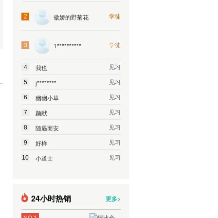
学徒
傲娇的野菊花
2
学徒
1**********
3
见习
我也
4
见习
j********
5
见习
幽幽小草
6
见习
颜献
7
见习
随遇而安
8
见习
好样
9
见习
小道士
10
24小时热销
更多>
NO.1