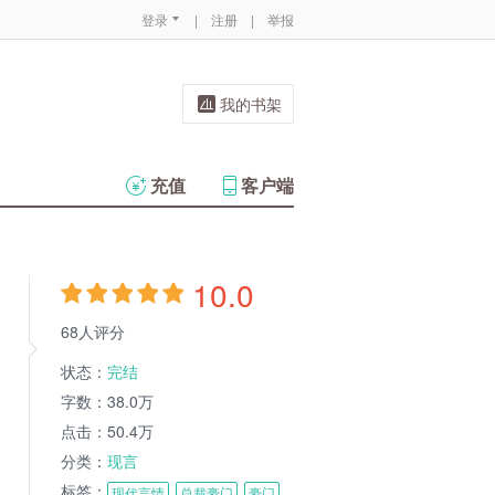
登录
|
注册
|
举报
我的书架
充值
客户端
10.0
68人评分
状态：
完结
字数：
38.0万
点击：
50.4万
分类：
现言
标签：
现代言情
总裁豪门
豪门