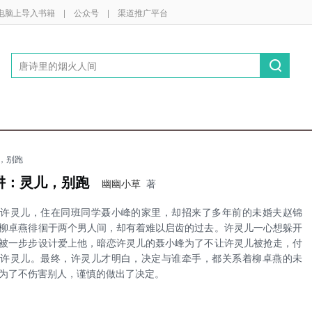
电脑上导入书籍
|
公众号
|
渠道推广平台
，别跑
阱：灵儿，别跑
幽幽小草
著
的许灵儿，住在同班同学聂小峰的家里，却招来了多年前的未婚夫赵锦
柳卓燕徘徊于两个男人间，却有着难以启齿的过去。许灵儿一心想躲开
被一步步设计爱上他，暗恋许灵儿的聂小峰为了不让许灵儿被抢走，付
动许灵儿。最终，许灵儿才明白，决定与谁牵手，都关系着柳卓燕的未
为了不伤害别人，谨慎的做出了决定。