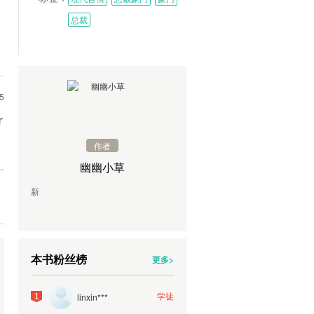
总裁
5
了
作者
幽幽小草
礼
新
本书粉丝榜
更多>
学徒
linxin***
1