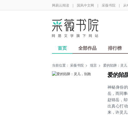
网易云阅读
|
国风中文网
|
采薇书院
|
从
首页
全部作品
排行榜
当前位置：
采薇书院
>
现言
>
爱的陷阱：灵儿
爱的陷
神秘身份
岳，而同事
赵锦岳，却
出真心打
来，许灵儿