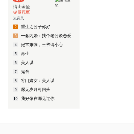
情比金坚
销量冠军
岚岚凤
重生之公子你好
2
一念闪婚：找个老公谈恋爱
3
妃常难缠，王爷请小心
4
再生
5
美人谋
6
鬼舍
7
将门嫡女：美人谋
8
愿无岁月可回头
9
我好像在哪见过你
10