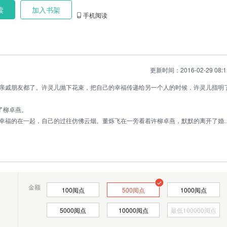
读
加入书架
手机阅读
更新时间：2016-02-29 08:1
亲戚朋友都了。许灵儿抛下花束，把自己的幸福传递给另一个人的时候，许灵儿指明
了柳卓燕。
幸福的在一起，自己的过往仿佛云烟。董烁飞在一旁看着许柳卓燕，默默的离开了婚
公司，依然是前台的工作，可现在她做的无比的开心。董烁飞依然回到乔宋公司，管
金额
100
阅点
500
阅点
1000
阅点
5000
阅点
10000
阅点