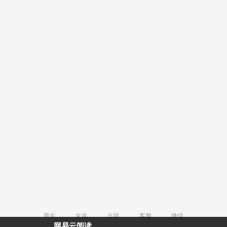
男生
女生
出版
客服
微信
网易云阅读