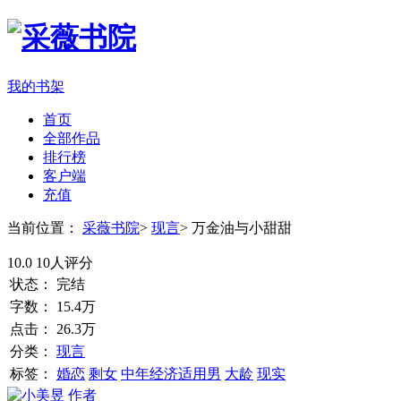
我的书架
首页
全部作品
排行榜
客户端
充值
当前位置：
采薇书院
>
现言
>
万金油与小甜甜
10.0
10人评分
状态：
完结
字数：
15.4万
点击：
26.3万
分类：
现言
标签：
婚恋
剩女
中年经济适用男
大龄
现实
作者