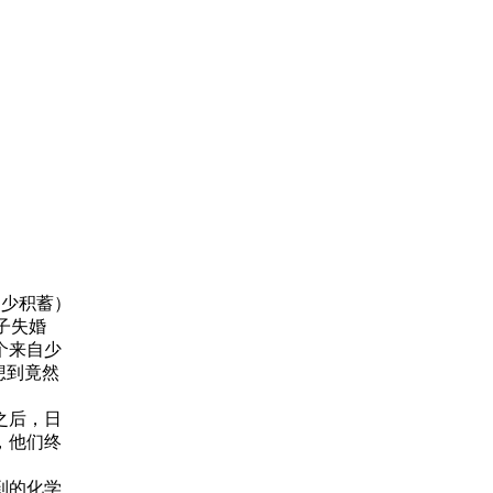
不少积蓄）
子失婚
个来自少
想到竟然
之后，日
，他们终
到的化学