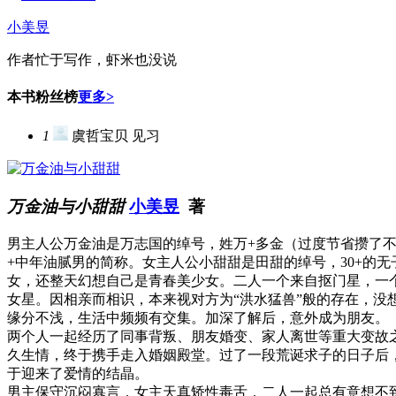
小美昱
作者忙于写作，虾米也没说
本书粉丝榜
更多>
1
虞哲宝贝
见习
万金油与小甜甜
小美昱
著
男主人公万金油是万志国的绰号，姓万+多金（过度节省攒了
+中年油腻男的简称。女主人公小甜甜是田甜的绰号，30+的无
女，还整天幻想自己是青春美少女。二人一个来自抠门星，一
女星。因相亲而相识，本来视对方为“洪水猛兽”般的存在，没
缘分不浅，生活中频频有交集。加深了解后，意外成为朋友。
两个人一起经历了同事背叛、朋友婚变、家人离世等重大变故
久生情，终于携手走入婚姻殿堂。过了一段荒诞求子的日子后
于迎来了爱情的结晶。
男主保守沉闷寡言，女主天真矫性毒舌，二人一起总有意想不