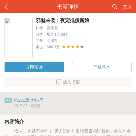
书籍详情
首页
邪魅来袭：夜宠抵债新娘
作者：蓝雪儿
分类：现言 | 已完结
字数：41.8万
点击：680.3万
立即阅读
下载整本
放入书架
第181章 大结局
2017-06-16更新
内容简介
“女人，你逃不掉的！”男人泛红的眼睛紧紧的盯着她，修长的身