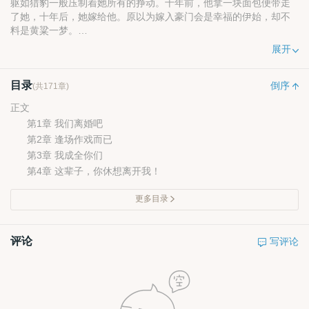
躯如猎豹一般压制着她所有的挣动。十年前，他拿一块面包便带走
了她，十年后，她嫁给他。原以为嫁入豪门会是幸福的伊始，却不
料是黄粱一梦。
她本是无依无靠的小乞丐，一纸婚书，成为豪门妻。他是亿万
展开
身家的英俊总裁，一次次的出归气走捡来的小娇妻。偏偏她身边桃
花朵朵时，他却再度邪魅来袭，“带着我的孩子，你想再嫁给谁？”
目录
倒序
(共171章)
正文
第1章 我们离婚吧
第2章 逢场作戏而已
第3章 我成全你们
第4章 这辈子，你休想离开我！
更多目录
评论
写评论