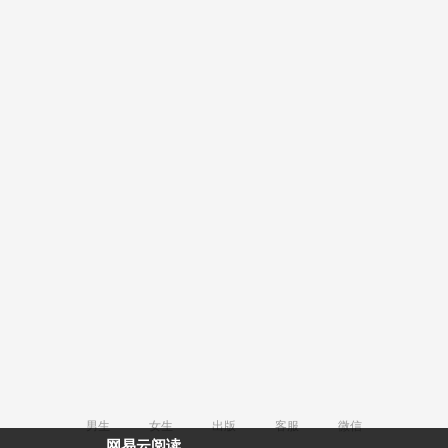
男生
女生
出版
客服
微信
网易云阅读