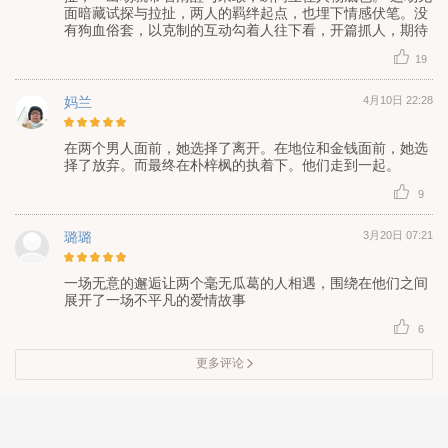
面暗藏试探与拉扯，两人的羁绊起点，也埋下情感伏笔。没
有狗血俗套，以克制的互动勾着人往下看，开篇抓人，期待
19
妈兰
4月10日 22:28
在两个男人面前，她选择了离开。在地位和金钱面前，她选
择了放弃。而最终在朴梓枫的执着下。他们走到一起。
9
璐璐
3月20日 07:21
一场无意的邂逅让两个毫无瓜葛的人相遇，围绕在他们之间
展开了一场不平凡的爱情故事
6
更多评论