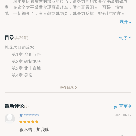
周小夏借着后世的那点小技巧，很努力的想要开个书斋赚钱养
家，在这个太平盛世实现弯道超车，做个富贵闲人，可是，悄悄
地，一切都变了，有人想纳她为妾，她奋力反抗，她被封为“宜人娘
子”，有人想娶她为正室。
展开
穿越为古代平民家幺女，一无势，二无钱，只有相依为命的哥
哥姐姐和几个不靠谱的长辈，且看周小夏怎么一步一步实现自己的
目录
梦想。
倒序
(共29章)
桃花尽日随流水
第1章 乡间问路
第2章 研制纸张
第3章 北上京城
第4章 寻亲
更多目录
最新评论
写评论
(1)
加**********
2021-04-17
很不错，加我聊