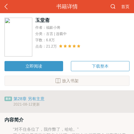
书籍详情
首页
玉堂斋
作者：福龄小将
分类：古言 | 连载中
字数：6.8万
点击：21.2万
立即阅读
下载整本
放入书架
第28章 另有主意
2021-08-12更新
内容简介
“对不住各位了，我作弊了，哈哈。”