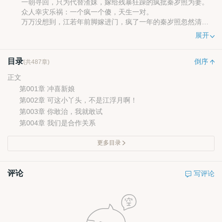
一朝寻回，只为代替渣妹，嫁给残暴狂躁的疯批秦岁照为妻。
众人幸灾乐祸：一个疯一个傻，天生一对。
万万没想到，江若年前脚嫁进门，疯了一年的秦岁照忽然清醒
过来。
展开
众人又说：“一个傻子怎么配得上秦大少，等着吧，她早晚要被
赶出家门。”
目录
谁知傻子根本不傻，拳打渣爹脚踹渣妹，顺便帮秦大少把兴风
倒序
(共487章)
作浪的秦家人收拾的干干净净。
正文
更有马甲一一曝光，顶级神医，鉴宝师，知名珠宝设计师，拍
第001章 冲喜新娘
卖会Z小姐，……更有黑客大佬哭着上门：“大佬请指点，大佬请带
第002章 可这小丫头，不是江浮月啊！
飞！”
看笑话的脸都被打肿！
第003章 你敢治，我就敢试
江若年功成身退就要跑路，却被男人堵在死角：“亲爱的，你想
第004章 我们是合作关系
往哪儿跑？”
更多目录
评论
写评论