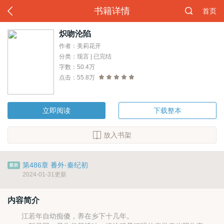
书籍详情
首页
炽吻沦陷
作者：美莉花开
分类：现言 | 已完结
字数：50.4万
点击：55.8万
立即阅读
下载整本
放入书架
第486章 番外·秦纪初
2024-01-31更新
内容简介
江若年自幼痴傻，养在乡下十几年。