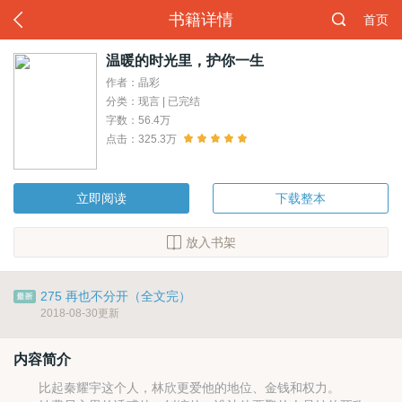
书籍详情
首页
温暖的时光里，护你一生
作者：晶彩
分类：现言 | 已完结
字数：56.4万
点击：325.3万
立即阅读
下载整本
放入书架
275 再也不分开（全文完）
2018-08-30更新
内容简介
比起秦耀宇这个人，林欣更爱他的地位、金钱和权力。