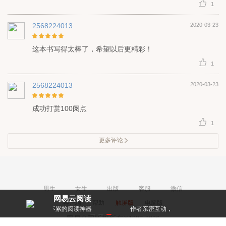
1
2568224013
2020-03-23
这本书写得太棒了，希望以后更精彩！
1
2568224013
2020-03-23
成功打赏100阅点
1
更多评论
男生
女生
出版
客服
微信
网易云阅读
客户端
帮助
触屏版
电脑版
累的阅读神器
作者亲密互动，和大神零距离！
每天都有阅点
网易公司版权所有©1997-2026