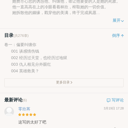
她费尽心思的诱惑他、纠缠他，谁让他要娶的人是她的死敌。
他一直高高在上的冷眼看着林欣，榨取她的一切价值。
她拆散他的姻缘，戳穿他的美满，终于完成夙愿
他讥讽她的不自量力，却也为她挡刀挡危险。
展开
林欣终于想转身谋求幸福了。
他一朵一朵不客气的掐灭她的桃花，冷笑道：“我还没娶呢？你
目录
凭什么嫁人？”
倒序
(共276章)
可是，他怀里也有别的女人啊。
卷一：偏要纠缠你
001 谈感情伤钱
002 经历过天堂，也经历过地狱
003 仇人相见分外眼红
004 英雄救美？
更多目录
最新评论
写评论
(6)
零欣苒
3月19日 17:28
这写的太好了吧