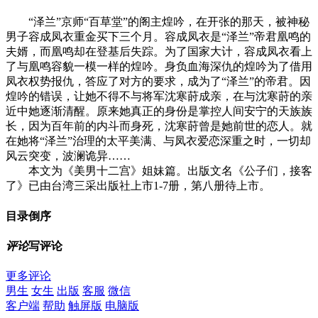
“泽兰”京师“百草堂”的阁主煌吟，在开张的那天，被神秘
男子容成凤衣重金买下三个月。容成凤衣是“泽兰”帝君凰鸣的
夫婿，而凰鸣却在登基后失踪。为了国家大计，容成凤衣看上
了与凰鸣容貌一模一样的煌吟。身负血海深仇的煌吟为了借用
凤衣权势报仇，答应了对方的要求，成为了“泽兰”的帝君。因
煌吟的错误，让她不得不与将军沈寒莳成亲，在与沈寒莳的亲
近中她逐渐清醒。原来她真正的身份是掌控人间安宁的天族族
长，因为百年前的内斗而身死，沈寒莳曾是她前世的恋人。就
在她将“泽兰”治理的太平美满、与凤衣爱恋深重之时，一切却
风云突变，波澜诡异……
本文为《美男十二宫》姐妹篇。出版文名《公子们，接客
了》已由台湾三采出版社上市1-7册，第八册待上市。
目录
倒序
评论
写评论
更多评论
男生
女生
出版
客服
微信
客户端
帮助
触屏版
电脑版