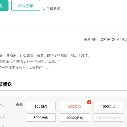
文已在台湾上市，淘宝可代购。
读
加入书架
手机阅读
更新时间：2019-12-14 16:0
界一片漆黑，什么也看不清楚。她抖了抖脑袋，站起了身体。
刺地面，伴随着另外一声巨响，“轰隆。”
”的一声摔平在地上，头晕目眩。
眼睛，等待着视线恢复。
阅点
过如此闪耀与威力惊人的闪电，要是它被劈上，只怕连狐狸渣都不
节赠送
阅点
阅点
金额
录>
阅点
100
阅点
500
阅点
1000
阅点
阅点
5000
阅点
10000
阅点
阅点