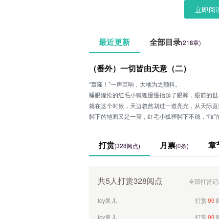
再PS：本
立即阅
最近更新
全部目录
(218章)
（番外）一切皆由天意（二）
“轰隆！”一声巨响，大地为之颤抖。
睡眼惺忪的红毛小狐狸慢慢抬起了眼眸，眼前的世
就在这个时候，天边忽然划过一道亮光，从天际直
脚下的地面又是一震，红毛小狐狸脚下不稳，“吱
那亮光，刺的它眼睛良久看不清东西，它只能闭着
迦若蓝迦
打赏
10
这道闪电怎么这么可怕，它流浪这么久，从来没见
打赏
月票
章
(328阅点)
(0条)
轰隆隆
打赏
10
ljz474***
打赏
100
共5人打赏328阅点
全部打赏记
青青子矜，悠悠我心
打赏
10
Icy果儿
打赏
99
Icy果儿
打赏
99