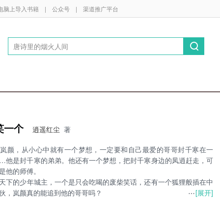
电脑上导入书籍
|
公众号
|
渠道推广平台
笑一个
逍遥红尘
著
主岚颜，从小心中就有一个梦想，一定要和自己最爱的哥哥封千寒在一
…他是封千寒的弟弟。他还有一个梦想，把封千寒身边的凤逍赶走，可
是他的师傅。
天下的少年城主，一个是只会吃喝的废柴笑话，还有一个狐狸般插在中
[展开]
伙，岚颜真的能追到他的哥哥吗？
……他真的是他弟弟吗？
最后一句话才是重点，仔细品，没看出门道的，仔细看看文章标签。