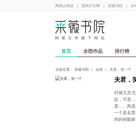
网易云阅读
|
国风中文网
|
采薇书院
|
从
首页
全部作品
排行榜
当前位置：
采薇书院
>
仙侠
>
夫君，笑一个
夫君，
封城九宫
起，可是…
是……凤逍
一个是名震
间的碍眼家
更重要的是
ps：以上