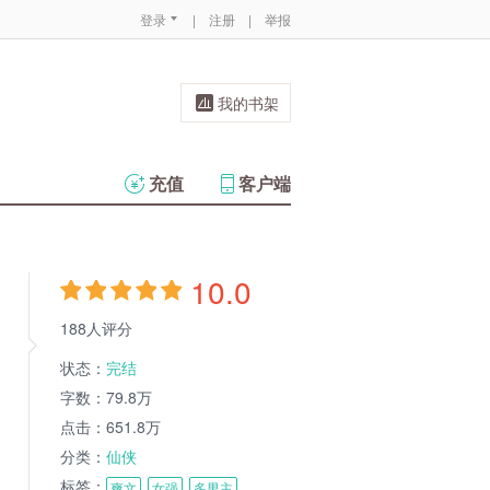
登录
|
注册
|
举报
我的书架
充值
客户端
10.0
188人评分
状态：
完结
字数：
79.8万
点击：
651.8万
分类：
仙侠
标签：
爽文
女强
多男主