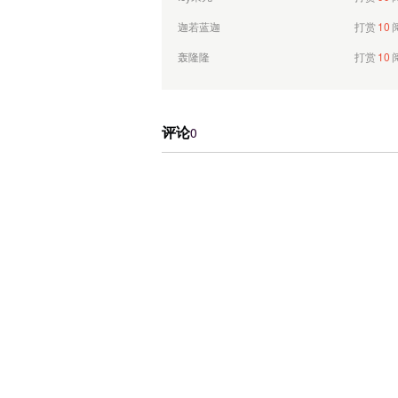
迦若蓝迦
打赏
10
轰隆隆
打赏
10
ljz474***
打赏
100
青青子矜，悠悠我心
打赏
10
评论
0
Icy果儿
打赏
99