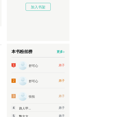
加入书架
本书粉丝榜
更多>
弟子
舒可心
1
弟子
舒可心
2
弟子
怯怯
3
弟子
路人甲...
4
弟子
艷文文
5