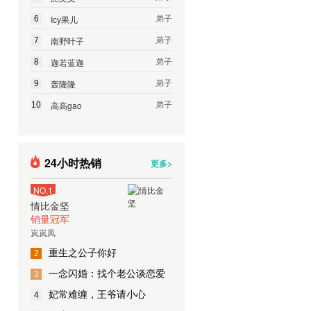
弟子
Icy果儿
6
弟子
南野叶子
7
弟子
迦若蓝迦
8
弟子
轰隆隆
9
弟子
高高gao
10
24小时热销
更多>
NO.1
情比金坚
销量冠军
岚岚凤
重生之公子你好
2
一念闪婚：找个老公谈恋爱
3
妃常难缠，王爷请小心
4