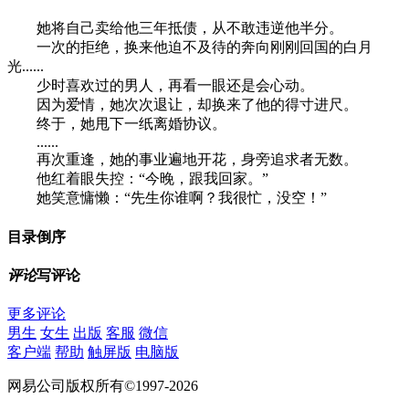
她将自己卖给他三年抵债，从不敢违逆他半分。
一次的拒绝，换来他迫不及待的奔向刚刚回国的白月
光......
少时喜欢过的男人，再看一眼还是会心动。
因为爱情，她次次退让，却换来了他的得寸进尺。
终于，她甩下一纸离婚协议。
......
再次重逢，她的事业遍地开花，身旁追求者无数。
他红着眼失控：“今晚，跟我回家。”
她笑意慵懒：“先生你谁啊？我很忙，没空！”
目录
倒序
评论
写评论
更多评论
男生
女生
出版
客服
微信
客户端
帮助
触屏版
电脑版
网易公司版权所有©1997-2026