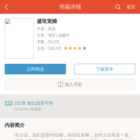
书籍详情
首页
盛世宠婚
作者：蔚蓝
分类：现言 | 连载中
字数：54.3万
点击：158.4万
立即阅读
下载整本
放入书架
222章 她比我更可怜
2019-01-04更新
内容简介
“权少皇，咱们是契约结婚，你别乱来啊，合约上没有这一条。”