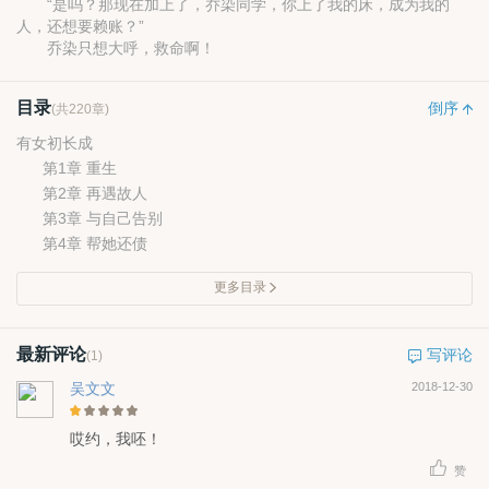
“是吗？那现在加上了，乔染同学，你上了我的床，成为我的
人，还想要赖账？”
乔染只想大呼，救命啊！
目录
倒序
(共220章)
有女初长成
第1章 重生
第2章 再遇故人
第3章 与自己告别
第4章 帮她还债
更多目录
最新评论
写评论
(1)
吴文文
2018-12-30
哎约，我呸！
赞