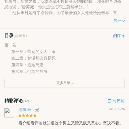
和羞辱。新婚之夜，沈墨深毫不怜惜夺去她的清白，却在她耳边残
忍地说，“唐苏宛，你永远也抵不过蔚然半分。”
他从未对她有半点怜悯，为了最爱的女人处处给她羞辱，甚至
亲手杀死了自己的孩子。
展开
终于，冰冷的婚姻磨光了她所有的希望，她带着多年前尘封的
秘密一起跳进大海，杳无音讯。
目录
再相见时，她巧然挽着另一个男人，嫣然一笑，“先生，我们认
倒序
(共36章)
识吗？”
第一卷
他却抱着一个粉雕玉琢的小娃娃，霸道的将她拥进怀里，“不认
第一章：带别的女人回家
识，我们不过一起生了个儿子而已……”
第二章：她没那么容易死
第四章：逼她离婚
第六章：他给的屈辱
更多目录
精彩评论
写评论
(32)
细碎de～光
2019-05-26
看介绍看评论就知道这个男主又渣又贱又恶心。坚决不看。