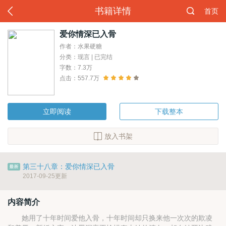
书籍详情
首页
爱你情深已入骨
作者：水果硬糖
分类：现言 | 已完结
字数：7.3万
点击：557.7万
立即阅读
下载整本
放入书架
第三十八章：爱你情深已入骨
2017-09-25更新
内容简介
她用了十年时间爱他入骨，十年时间却只换来他一次次的欺凌