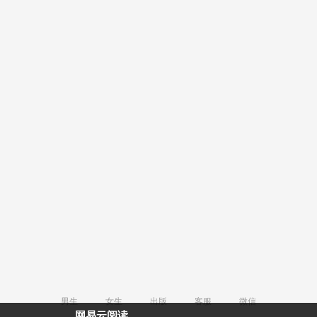
男生
女生
出版
客服
微信
网易云阅读