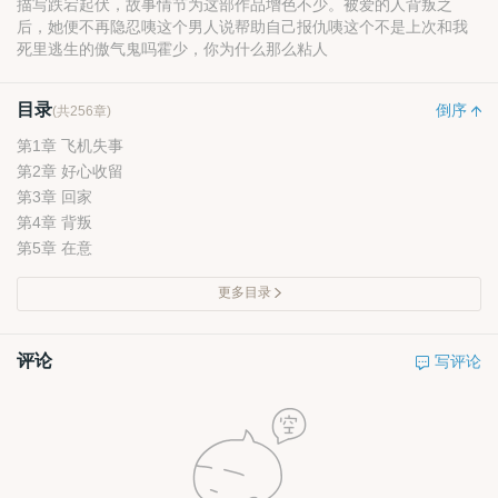
描写跌宕起伏，故事情节为这部作品增色不少。被爱的人背叛之
后，她便不再隐忍咦这个男人说帮助自己报仇咦这个不是上次和我
死里逃生的傲气鬼吗霍少，你为什么那么粘人
目录
倒序
(共256章)
第1章 飞机失事
第2章 好心收留
第3章 回家
第4章 背叛
第5章 在意
更多目录
评论
写评论