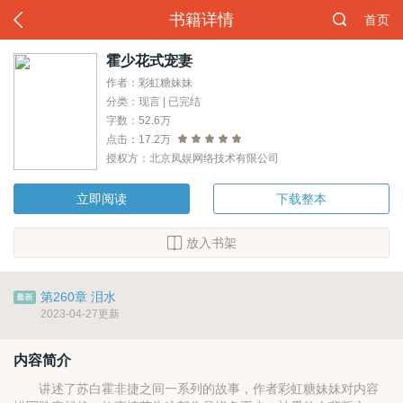
书籍详情
首页
霍少花式宠妻
作者：彩虹糖妹妹
分类：现言 | 已完结
字数：52.6万
点击：17.2万
授权方：北京凤娱网络技术有限公司
立即阅读
下载整本
放入书架
第260章 泪水
2023-04-27更新
内容简介
讲述了苏白霍非捷之间一系列的故事，作者彩虹糖妹妹对内容