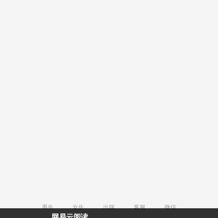
男生
女生
出版
客服
微信
网易云阅读