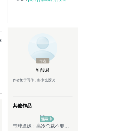
8
作者
乳酸君
作者忙于写作，虾米也没说
其他作品
带球逼嫁：高冷总裁不娶不行