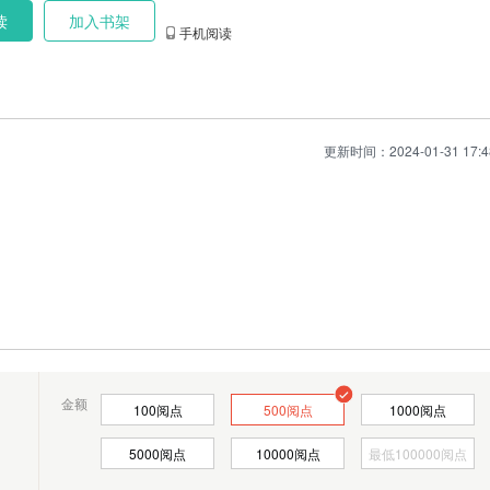
读
加入书架
手机阅读
更新时间：2024-01-31 17:4
就说没有能够带动公司的本事，但是现在拿到合同了，又说我的女人是通过不正当的关
？”
金额
100
阅点
500
阅点
1000
阅点
5000
阅点
10000
阅点