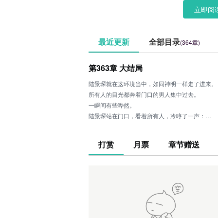
生的力气。
立即阅
最近更新
全部目录
(364章)
第363章 大结局
陆景琛就在这环境当中，如同神明一样走了进来。
所有人的目光都奔着门口的男人集中过去。
一瞬间有些哗然。
陆景琛站在门口，看着所有人，冷哼了一声：
“我想你们倒是蛮有趣的，如果拿不到合同，你们
系，好话坏话都让你们说了，那么我们该说什么呢
打赏
月票
章节赠送
此话一出让所有人都楞了一下。
刚刚陆景琛说了什么。
沈乔是他的女人？
那陆云杰呢？