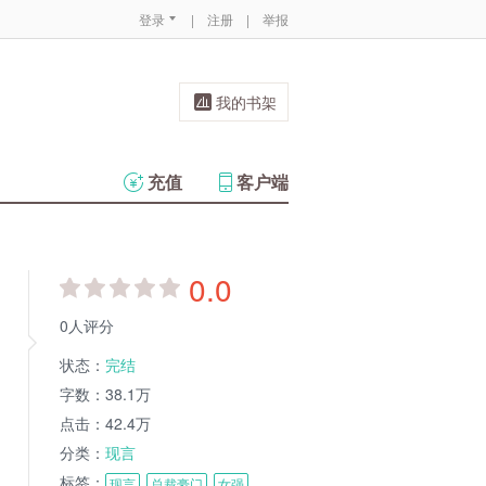
登录
|
注册
|
举报
我的书架
充值
客户端
0.0
0人评分
状态：
完结
字数：
38.1万
点击：
42.4万
分类：
现言
标签：
现言
总裁豪门
女强