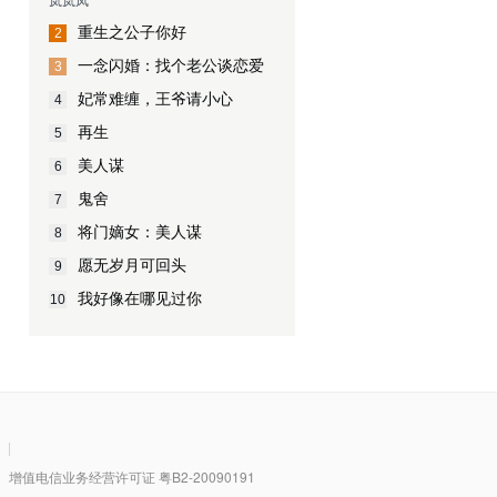
重生之公子你好
2
一念闪婚：找个老公谈恋爱
3
妃常难缠，王爷请小心
4
再生
5
美人谋
6
鬼舍
7
将门嫡女：美人谋
8
愿无岁月可回头
9
我好像在哪见过你
10
|
值电信业务经营许可证 粤B2-20090191