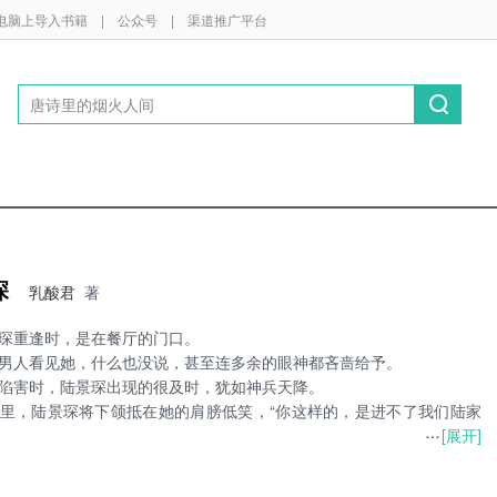
电脑上导入书籍
|
公众号
|
渠道推广平台
深
乳酸君
著
琛重逢时，是在餐厅的门口。
男人看见她，什么也没说，甚至连多余的眼神都吝啬给予。
陷害时，陆景琛出现的很及时，犹如神兵天降。
里，陆景琛将下颌抵在她的肩膀低笑，“你这样的，是进不了我们陆家
[展开]
琛使尽浑身解数，才终于求得沈乔的心。
为是沈乔攀了高枝，只有陆景琛知道，他能站在沈乔的身边，用尽了毕