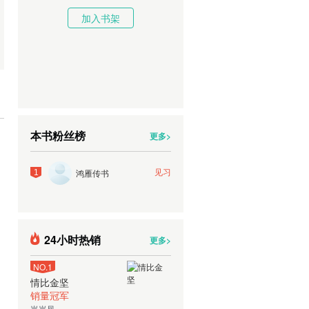
加入书架
本书粉丝榜
更多>
见习
鸿雁传书
1
24小时热销
更多>
NO.1
情比金坚
销量冠军
岚岚凤