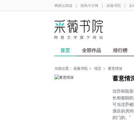
网易云阅读
|
国风中文网
|
采薇书院
|
从
首页
全部作品
排行榜
当前位置：
采薇书院
>
现言
>
蓄意情深
蓄意情
沈乔和陆景
长相俊朗的
可当沈乔被
酒店的房间
的门的。”
后来，陆景
所有人都以