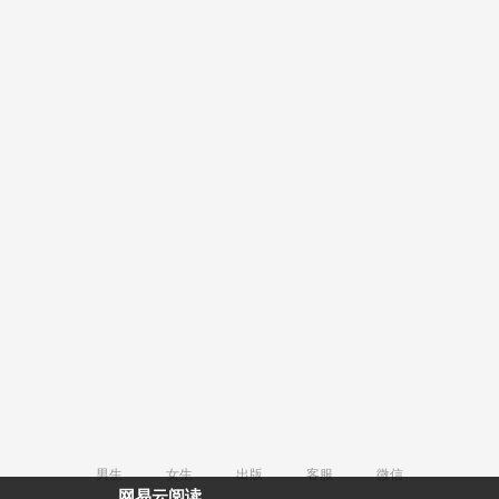
男生
女生
出版
客服
微信
网易云阅读