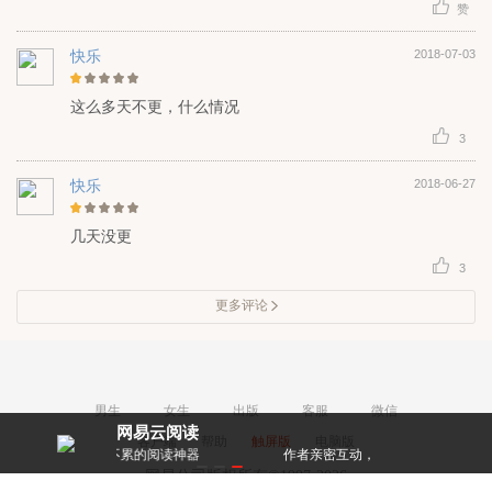
赞
快乐
2018-07-03
这么多天不更，什么情况
3
快乐
2018-06-27
几天没更
3
更多评论
男生
女生
出版
客服
微信
网易云阅读
客户端
帮助
触屏版
电脑版
不累的阅读神器
作者亲密互动，和大神零距离！
每天都有阅
网易公司版权所有©1997-2026