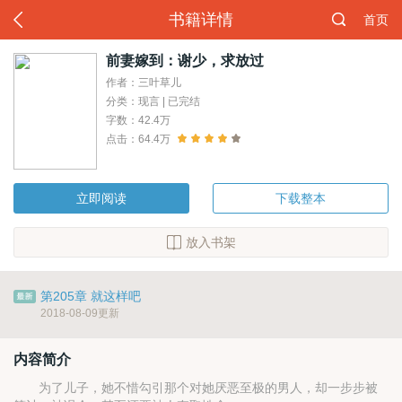
书籍详情
首页
前妻嫁到：谢少，求放过
作者：三叶草儿
分类：现言 | 已完结
字数：42.4万
点击：64.4万
立即阅读
下载整本
放入书架
第205章 就这样吧
2018-08-09更新
内容简介
为了儿子，她不惜勾引那个对她厌恶至极的男人，却一步步被