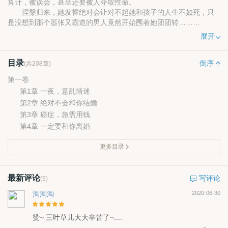
算计，被误会，甚至还要被人夺取性命。
涅槃归来，她发誓绝对会让对不起她和孩子的人生不如死，只
是没想到那个嚣张又霸道的男人竟然开始围着她团团转……
谢启这辈子做过的最愚蠢的事就是放走了自己的宝贝妻子还伤
展开
了她的心，如今她回来，他绝对不会一错再错，想方设法迎回她的
心。
目录
只是看着面前的一大一小两个萝卜头对他警惕非常的萝卜头，
倒序
(共208章)
只感觉自己的追妻之路还很艰难。
第一卷
第1章 一夜，意乱情迷
第2章 绝对不会和你结婚
第3章 癌症，急需用钱
第4章 一定要和你离婚
更多目录
最新评论
写评论
(9)
淘淘淘
2020-06-30
赞~ 三叶草儿大大辛苦了~....