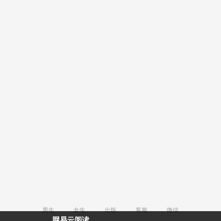
男生
女生
出版
客服
微信
网易云阅读