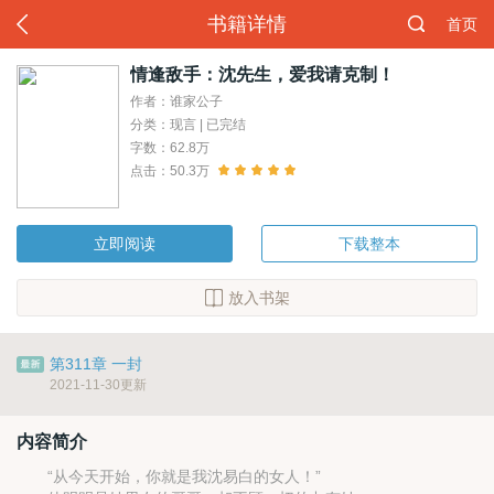
书籍详情
首页
情逢敌手：沈先生，爱我请克制！
作者：谁家公子
分类：现言 | 已完结
字数：62.8万
点击：50.3万
立即阅读
下载整本
放入书架
第311章 一封
2021-11-30更新
内容简介
“从今天开始，你就是我沈易白的女人！”