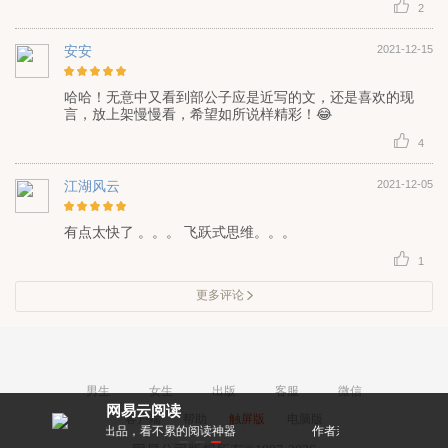
2
安安
2021-12-15
哈哈！无意中又看到部公子应是近写的文，还是喜欢的现
言，放上架慢慢看，希望如所说样精彩！😂
4
江湖风云
2021-12-05
有点太快了 。。。 飞跃式思维。。。
1
更多评论
男生
女生
出版
客服
微信
网易云阅读
客户端
帮助
触屏版
电脑版
，看不累的阅读神器
作者亲密互动，和大神零距离！
每天