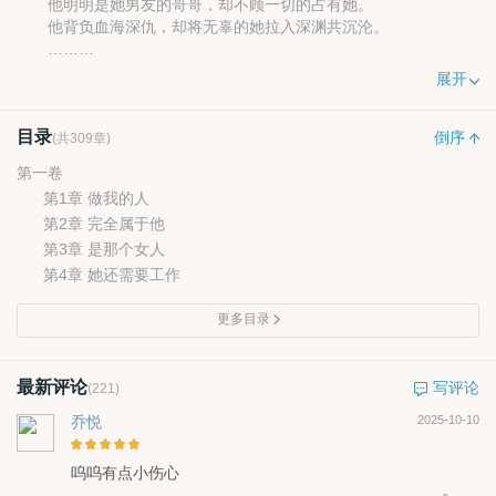
他明明是她男友的哥哥，却不顾一切的占有她。
他背负血海深仇，却将无辜的她拉入深渊共沉沦。
……
当痛到最后遍体鳞伤时，她很想问他一句：沈易白，你爱过我
展开
吗？
目录
倒序
(共309章)
第一卷
第1章 做我的人
第2章 完全属于他
第3章 是那个女人
第4章 她还需要工作
更多目录
最新评论
写评论
(221)
乔悦
2025-10-10
呜呜有点小伤心