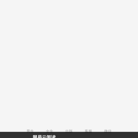
男生
女生
出版
客服
微信
网易云阅读