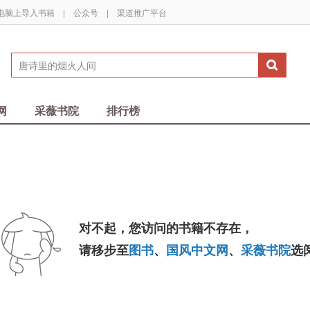
电脑上导入书籍
|
公众号
|
渠道推广平台
网
采薇书院
排行榜
对不起，您访问的书籍不存在，
请移步至
图书
、
国风中文网
、
采薇书院
选