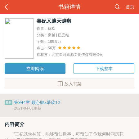
书籍详情
首页
毒妃又遭天谴啦
作者：锦欢
分类：穿越 | 已完结
字数：189.9万
点击：56万
授权方：北京星河嘉源文化传媒有限公司
立即阅读
下载整本
放入书架
第944章 顾心驰x慕欣12
2021-04-01更新
内容简介
“王妃既为神算，能够预知世事，可预知了你我何时洞房花