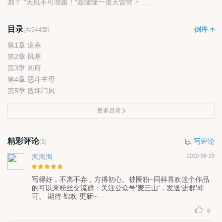
烛？”“天机不可泄露！”轰隆隆一道天雷劈下……
目录
倒序
(共944章)
第1章 追杀
第2章 风寒
第3章 回府
第4章 恶斗主母
第5章 败坏门风
更多目录
精彩评论
写评论
(3)
淘淘淘
2020-06-29
写得好，不离不弃，方得初心。被圈粉~同样喜欢这个作品
的可以来粉丝交流群：关注公众号‘麦三山’，发送‘进群’即
可。 期待 锦欢 更新~----
8