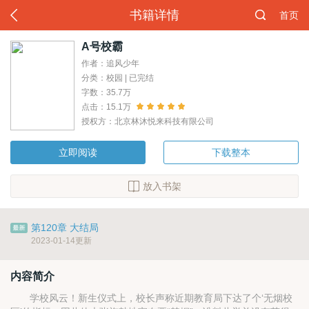
书籍详情
首页
A号校霸
作者：追风少年
分类：校园 | 已完结
字数：35.7万
点击：15.1万
授权方：北京林沐悦来科技有限公司
立即阅读
下载整本
放入书架
第120章 大结局
2023-01-14更新
内容简介
学校风云！新生仪式上，校长声称近期教育局下达了个‘无烟校