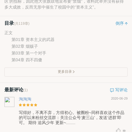
区’的指标，因此他大张旗鼓地宣布要“禁烟”，谁料此举并没有获得
多大成效，反而无形中催生了校园中的“资本主义”。
目录
倒序
(共119章)
正文
第01章 资本主义的武器
第02章 烟贩子
第03章 第一个对手
第04章 四不四傻
更多目录
最新评论
写评论
(1)
淘淘淘
2020-06-29
写得好，不离不弃，方得初心。被圈粉~同样喜欢这个作品
的可以来粉丝交流群：关注公众号‘麦三山’，发送‘进群’即
可。 期待 追风少年 更新~........
赞