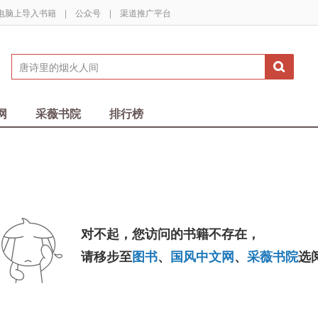
电脑上导入书籍
|
公众号
|
渠道推广平台
网
采薇书院
排行榜
对不起，您访问的书籍不存在，
请移步至
图书
、
国风中文网
、
采薇书院
选